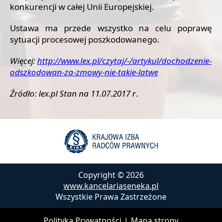
konkurencji w całej Unii Europejskiej.
Ustawa ma przede wszystko na celu poprawę
sytuacji procesowej poszkodowanego.
Więcej:
http://www.lex.pl/czytaj/-/artykul/dochodzenie-
odszkodowan-za-zmowy-nie-takie-latwe
Źródło: lex.pl Stan na 11.07.2017 r
.
Copyright ©
2026
www.kancelariaseneka.pl
Wszystkie Prawa Zastrzeżone
Polityka Prywatności
|
Mapa strony